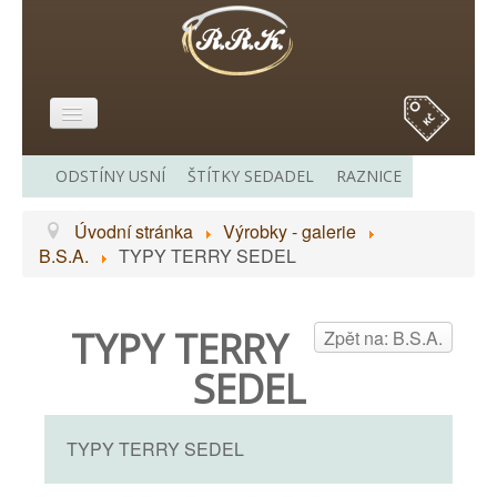
E-SHOP
ODSTÍNY USNÍ
ŠTÍTKY SEDADEL
RAZNICE
O MĚ
Úvodní stránka
Výrobky - galerie
VÝROBKY - GALERIE
B.S.A.
TYPY TERRY SEDEL
CENÍK
ODKAZY
TYPY TERRY
Zpět na: B.S.A.
KONTAKT
SEDEL
TYPY TERRY SEDEL