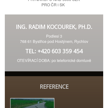
PRO ČR i SK
ING. RADIM KOCOUREK, PH.D.
Podlesí 3
768 61 Bystřice pod Hostýnem, Rychlov
TEL: +420 603 359 454
OTEVÍRACÍ DOBA: po telefonické domluvě
REFERENCE