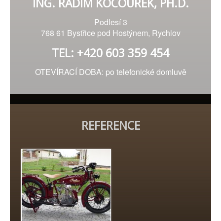
ING. RADIM KOCOUREK, PH.D.
Podlesí 3
768 61 Bystřice pod Hostýnem, Rychlov
TEL: +420 603 359 454
OTEVÍRACÍ DOBA: po telefonické domluvě
REFERENCE