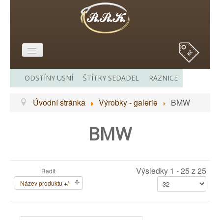
E-SHOP
ODSTÍNY USNÍ
ŠTÍTKY SEDADEL
RAZNICE
O MĚ
Úvodní stránka
Výrobky - galerie
BMW
VÝROBKY - GALERIE
CENÍK
BMW
ODKAZY
KONTAKT
Výsledky 1 - 25 z 25
Řadit
Název produktu +/-