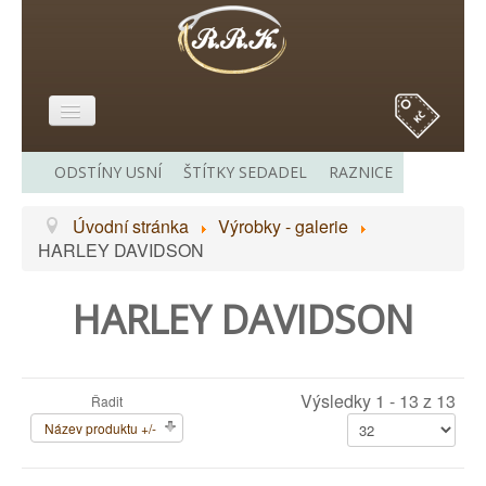
E-SHOP
ODSTÍNY USNÍ
ŠTÍTKY SEDADEL
RAZNICE
O MĚ
Úvodní stránka
Výrobky - galerie
VÝROBKY - GALERIE
HARLEY DAVIDSON
CENÍK
HARLEY DAVIDSON
ODKAZY
KONTAKT
Výsledky 1 - 13 z 13
Řadit
Název produktu +/-