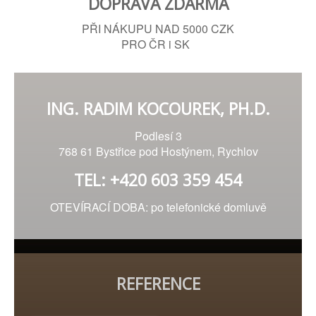
DOPRAVA ZDARMA
PŘI NÁKUPU NAD 5000 CZK
PRO ČR i SK
ING. RADIM KOCOUREK, PH.D.
Podlesí 3
768 61 Bystřice pod Hostýnem, Rychlov
TEL: +420 603 359 454
OTEVÍRACÍ DOBA: po telefonické domluvě
REFERENCE