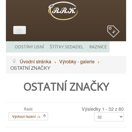
E-SHOP
ODSTÍNY USNÍ
ŠTÍTKY SEDADEL
RAZNICE
O MĚ
Úvodní stránka
Výrobky - galerie
VÝROBKY - GALERIE
OSTATNÍ ZNAČKY
CENÍK
OSTATNÍ ZNAČKY
ODKAZY
KONTAKT
Výsledky 1 - 32 z 80
Řadit
Výchozí řazení -/+