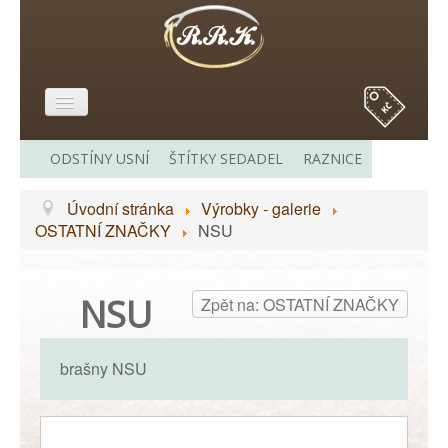
E-SHOP
ODSTÍNY USNÍ
ŠTÍTKY SEDADEL
RAZNICE
O MĚ
Úvodní stránka
Výrobky - galerie
VÝROBKY - GALERIE
OSTATNÍ ZNAČKY
NSU
CENÍK
ODKAZY
NSU
Zpět na: OSTATNÍ ZNAČKY
KONTAKT
brašny NSU