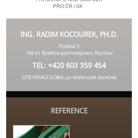
PRO ČR i SK
ING. RADIM KOCOUREK, PH.D.
Podlesí 3
768 61 Bystřice pod Hostýnem, Rychlov
TEL: +420 603 359 454
OTEVÍRACÍ DOBA: po telefonické domluvě
REFERENCE