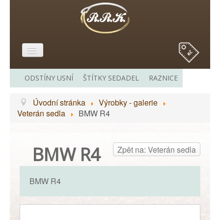
E-SHOP
ODSTÍNY USNÍ
ŠTÍTKY SEDADEL
RAZNICE
O MĚ
Úvodní stránka
Výrobky - galerie
VÝROBKY - GALERIE
Veterán sedla
BMW R4
CENÍK
ODKAZY
BMW R4
Zpět na: Veterán sedla
KONTAKT
BMW R4