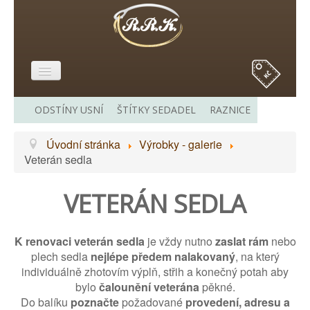
E-SHOP
ODSTÍNY USNÍ
ŠTÍTKY SEDADEL
RAZNICE
O MĚ
Úvodní stránka
Výrobky - galerie
VÝROBKY - GALERIE
Veterán sedla
CENÍK
VETERÁN SEDLA
ODKAZY
KONTAKT
K renovaci veterán sedla
je vždy nutno
zaslat rám
nebo
plech sedla
nejlépe předem nalakovaný
, na který
individuálně zhotovím výplň, střih a konečný potah aby
bylo
čalounění veterána
pěkné.
Do balíku
poznačte
požadované
provedení, adresu a