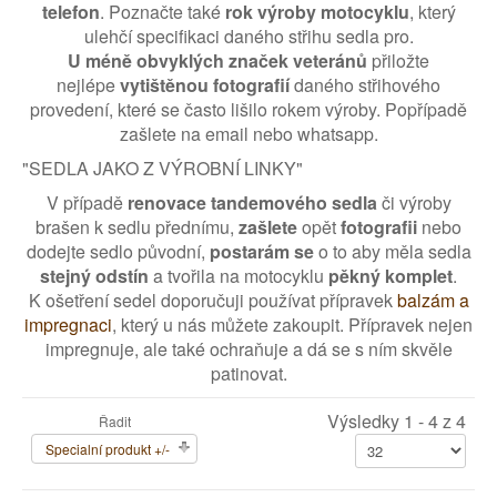
telefon
. Poznačte také
rok výroby motocyklu
, který
ulehčí specifikaci daného střihu sedla pro.
U méně obvyklých značek veteránů
přiložte
nejlépe
vytištěnou fotografií
daného střihového
provedení, které se často lišilo rokem výroby. Popřípadě
zašlete na email nebo whatsapp.
"SEDLA JAKO Z VÝROBNÍ LINKY"
V případě
renovace tandemového sedla
či výroby
brašen k sedlu přednímu,
zašlete
opět
fotografii
nebo
dodejte sedlo původní,
postarám se
o to aby měla sedla
stejný odstín
a tvořila na motocyklu
pěkný komplet
.
K ošetření sedel doporučuji používat přípravek
balzám a
impregnaci
, který u nás můžete zakoupit. Přípravek nejen
impregnuje, ale také ochraňuje a dá se s ním skvěle
patinovat.
Výsledky 1 - 4 z 4
Řadit
Specialní produkt +/-