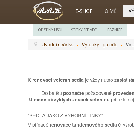
E-SHOP
O MĚ
VÝ
ODSTÍNY USNÍ
ŠTÍTKY SEDADEL
RAZNICE
Úvodní stránka
Výrobky - galerie
Vet
K renovaci veterán sedla
je vždy nutno
zaslat r
Do balíku
poznačte
požadované
provedení
U méně obvyklých značek veteránů
přiložte ne
"SEDLA JAKO Z VÝROBNÍ LINKY"
V případě
renovace tandemového sedla
či výro