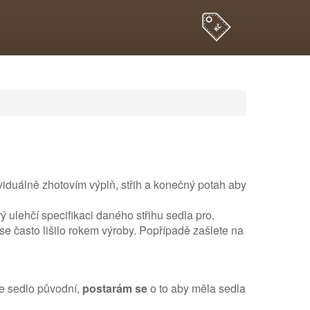
ividuálně zhotovím výplň, střih a konečný potah aby
erý ulehčí specifikaci daného střihu sedla pro.
e často lišilo rokem výroby. Popřípadě zašlete na
e sedlo původní,
postarám se
o to aby měla sedla