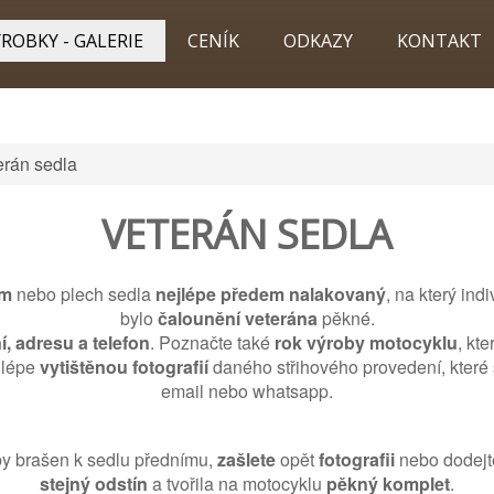
ROBKY - GALERIE
CENÍK
ODKAZY
KONTAKT
erán sedla
VETERÁN SEDLA
ám
nebo plech sedla
nejlépe předem nalakovaný
, na který ind
bylo
čalounění veterána
pěkné.
, adresu a telefon
. Poznačte také
rok výroby motocyklu
, kt
jlépe
vytištěnou fotografií
daného střihového provedení, které s
email nebo whatsapp.
by brašen k sedlu přednímu,
zašlete
opět
fotografii
nebo dodejt
stejný odstín
a tvořila na motocyklu
pěkný komplet
.