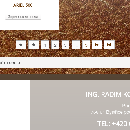
ARIEL 500
Zeptat se na cenu
1
2
3
...
5
erán sedla
ING. RADIM K
Pod
768 61 Bystřice p
TEL: +420