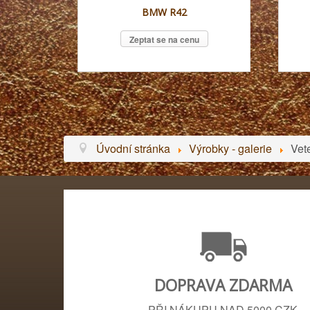
BMW R42
Zeptat se na cenu
Úvodní stránka
Výrobky - galerie
Vet
DOPRAVA ZDARMA
PŘI NÁKUPU NAD 5000 CZK