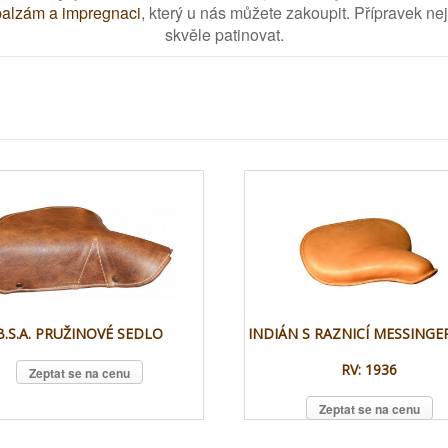
balzám a impregnaci
, který u nás můžete zakoupit. Přípravek ne
skvěle patinovat.
B.S.A. PRUŽINOVÉ SEDLO
INDIÁN S RAZNICÍ MESSINGE
RV: 1936
Zeptat se na cenu
Zeptat se na cenu