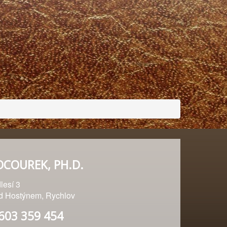
OCOUREK, PH.D.
lesí 3
od Hostýnem, Rychlov
 603 359 454