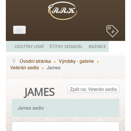
E-SHOP
ODSTÍNY USNÍ
ŠTÍTKY SEDADEL
RAZNICE
O MĚ
Úvodní stránka
Výrobky - galerie
VÝROBKY - GALERIE
Veterán sedla
James
CENÍK
ODKAZY
JAMES
Zpět na: Veterán sedla
KONTAKT
James sedlo