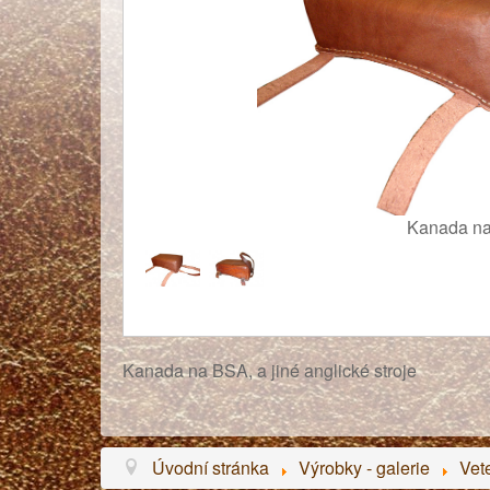
Kanada n
Kanada na BSA, a jiné anglické stroje
Úvodní stránka
Výrobky - galerie
Vet