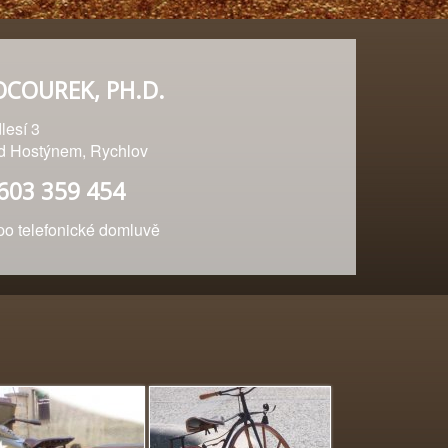
OCOUREK, PH.D.
lesí 3
od Hostýnem, Rychlov
 603 359 454
 telefonické domluvě