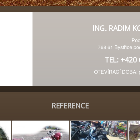
ING. RADIM K
Pod
768 61 Bystřice p
TEL: +420
OTEVÍRACÍ DOBA: po
REFERENCE