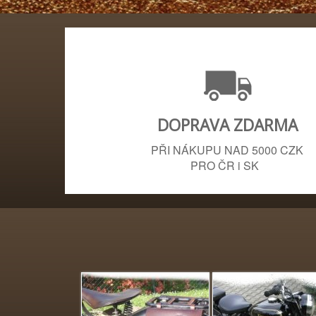
DOPRAVA ZDARMA
PŘI NÁKUPU NAD 5000 CZK
PRO ČR i SK