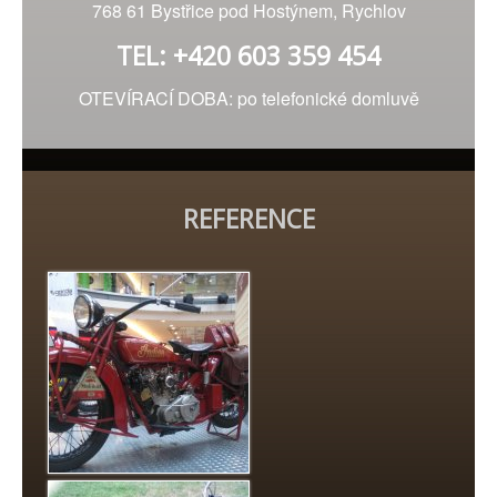
768 61 Bystřice pod Hostýnem, Rychlov
TEL: +420 603 359 454
OTEVÍRACÍ DOBA: po telefonické domluvě
REFERENCE