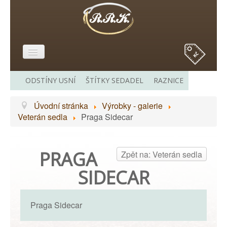
E-SHOP
ODSTÍNY USNÍ
ŠTÍTKY SEDADEL
RAZNICE
O MĚ
Úvodní stránka
Výrobky - galerie
VÝROBKY - GALERIE
Veterán sedla
Praga Sidecar
CENÍK
ODKAZY
PRAGA
Zpět na: Veterán sedla
KONTAKT
SIDECAR
Praga Sidecar