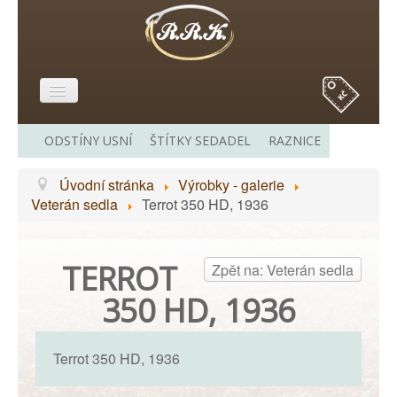
E-SHOP
ODSTÍNY USNÍ
ŠTÍTKY SEDADEL
RAZNICE
O MĚ
Úvodní stránka
Výrobky - galerie
VÝROBKY - GALERIE
Veterán sedla
Terrot 350 HD, 1936
CENÍK
ODKAZY
TERROT
Zpět na: Veterán sedla
KONTAKT
350 HD, 1936
Terrot 350 HD, 1936