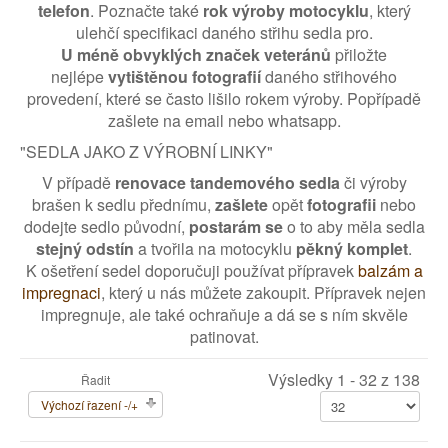
telefon
. Poznačte také
rok výroby motocyklu
, který
ulehčí specifikaci daného střihu sedla pro.
U méně obvyklých značek veteránů
přiložte
nejlépe
vytištěnou fotografií
daného střihového
provedení, které se často lišilo rokem výroby. Popřípadě
zašlete na email nebo whatsapp.
"SEDLA JAKO Z VÝROBNÍ LINKY"
V případě
renovace tandemového sedla
či výroby
brašen k sedlu přednímu,
zašlete
opět
fotografii
nebo
dodejte sedlo původní,
postarám se
o to aby měla sedla
stejný odstín
a tvořila na motocyklu
pěkný komplet
.
K ošetření sedel doporučuji používat přípravek
balzám a
impregnaci
, který u nás můžete zakoupit. Přípravek nejen
impregnuje, ale také ochraňuje a dá se s ním skvěle
patinovat.
Výsledky 1 - 32 z 138
Řadit
Výchozí řazení -/+