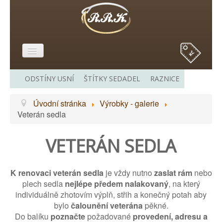
E-SHOP
ODSTÍNY USNÍ
ŠTÍTKY SEDADEL
RAZNICE
O MĚ
Úvodní stránka
Výrobky - galerie
VÝROBKY - GALERIE
Veterán sedla
CENÍK
VETERÁN SEDLA
ODKAZY
KONTAKT
K renovaci veterán sedla
je vždy nutno
zaslat rám
nebo
plech sedla
nejlépe předem nalakovaný
, na který
individuálně zhotovím výplň, střih a konečný potah aby
bylo
čalounění veterána
pěkné.
Do balíku
poznačte
požadované
provedení, adresu a